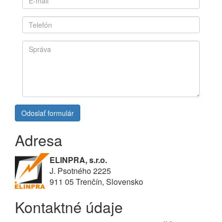
priezvisko
E-
*
mail
*
Telefón
*
Správa
*
Odoslať formulár
Adresa
ELINPRA, s.r.o.
J. Psotného 2225
911 05 Trenčín, Slovensko
Kontaktné údaje